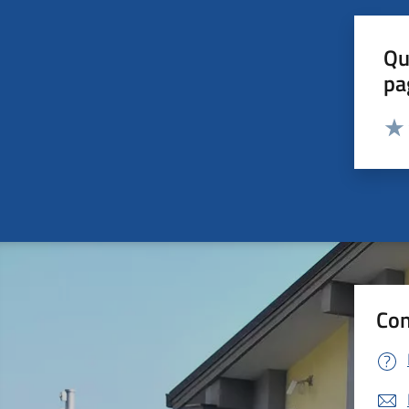
Qu
pa
Valut
Valu
Con