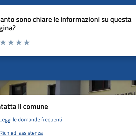
anto sono chiare le informazioni su questa
gina?
a da 1 a 5 stelle la pagina
ta 1 stelle su 5
Valuta 2 stelle su 5
Valuta 3 stelle su 5
Valuta 4 stelle su 5
Valuta 5 stelle su 5
tatta il comune
Leggi le domande frequenti
Richiedi assistenza