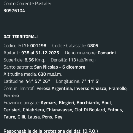
Conto Corrente Postale:
30976104
DATI TERRITORIALI
Codice ISTAT:
001198
Codice Catastale:
G805
Abitanti:
938 al 31.12.2025
Denominazione:
Pomarini
Superficie:
8,56
Kmq. Densità:
113
(ab/kmq.)
Santo patrono:
San Nicolao - 6 dicembre
Altitudine media:
630
m.s.l.m.
Latitudine:
44° 57' 26''
Longitudine:
7° 11' 5'
Comuni limitrofi:
Perosa Argentina, Inverso Pinasca, Pramollo,
Perrero
Frazioni e borgate:
Aymars, Blegieri, Bocchiardo, Bout,
Cerisieri, Chiabriera, Chianavasso, Clot Di Boulard, Enfous,
Faure, Gilli, Lausa, Pons, Rey
Responsabile della protezione dei dati (D.P.O.)