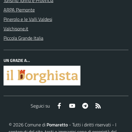
Turismo Torino e Provincia
ARPA Piemonte
Pinerolo e le Valli Valdesi
Valchisone.it
Piccola Grande Italia
UN GRAZIE A...
Facebook
YouTube
Telegram
RSS
Seguici su
©
2026
Comune di
Pomaretto
- Tutti i diritti riservati - I
contenuti del sito, testi e immagini sono di proprietà del