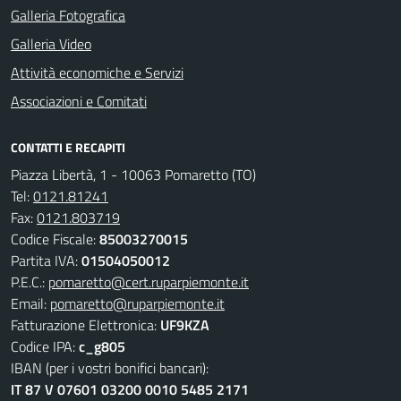
Galleria Fotografica
Galleria Video
Attività economiche e Servizi
Associazioni e Comitati
CONTATTI E RECAPITI
Piazza Libertà, 1 - 10063 Pomaretto (TO)
Tel:
0121.81241
Fax:
0121.803719
Codice Fiscale:
85003270015
Partita IVA:
01504050012
P.E.C.:
pomaretto@cert.ruparpiemonte.it
Email:
pomaretto@ruparpiemonte.it
Fatturazione Elettronica:
UF9KZA
Codice IPA:
c_g805
IBAN (per i vostri bonifici bancari):
IT 87 V 07601 03200 0010 5485 2171