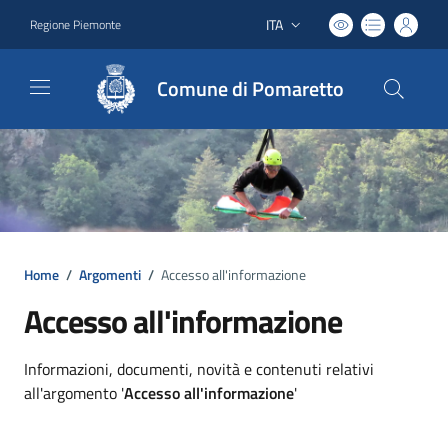
ITA
Regione Piemonte
Lingua attiva:
Comune di Pomaretto
Home
/
Argomenti
/
Accesso all'informazione
Accesso all'informazione
Dettagli argomento
Informazioni, documenti, novità e contenuti relativi
all'argomento '
Accesso all'informazione
'