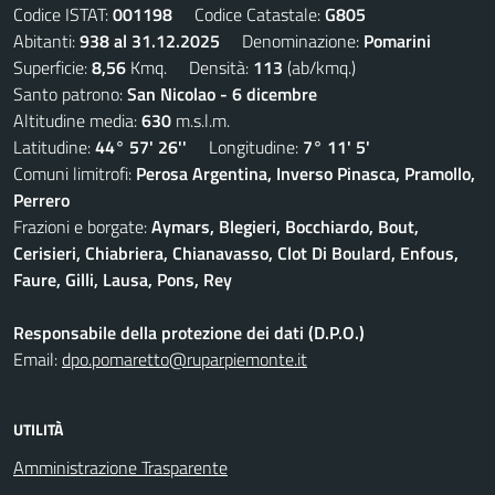
Codice ISTAT:
001198
Codice Catastale:
G805
Abitanti:
938 al 31.12.2025
Denominazione:
Pomarini
Superficie:
8,56
Kmq. Densità:
113
(ab/kmq.)
Santo patrono:
San Nicolao - 6 dicembre
Altitudine media:
630
m.s.l.m.
Latitudine:
44° 57' 26''
Longitudine:
7° 11' 5'
Comuni limitrofi:
Perosa Argentina, Inverso Pinasca, Pramollo,
Perrero
Frazioni e borgate:
Aymars, Blegieri, Bocchiardo, Bout,
Cerisieri, Chiabriera, Chianavasso, Clot Di Boulard, Enfous,
Faure, Gilli, Lausa, Pons, Rey
Responsabile della protezione dei dati (D.P.O.)
Email:
dpo.pomaretto@ruparpiemonte.it
UTILITÀ
Amministrazione Trasparente