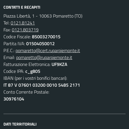
CONTATTI E RECAPITI
Piazza Libertà, 1 - 10063 Pomaretto (TO)
Tel:
0121.81241
Fax:
0121.803719
Codice Fiscale:
85003270015
Partita IVA:
01504050012
P.E.C.:
pomaretto@cert.ruparpiemonte.it
Email:
pomaretto@ruparpiemonte.it
Fatturazione Elettronica:
UF9KZA
Codice IPA:
c_g805
IBAN (per i vostri bonifici bancari):
IT 87 V 07601 03200 0010 5485 2171
Conto Corrente Postale:
30976104
DATI TERRITORIALI