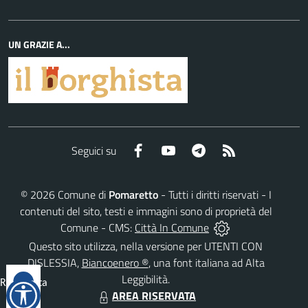
UN GRAZIE A...
Facebook
YouTube
Telegram
RSS
Seguici su
©
2026
Comune di
Pomaretto
- Tutti i diritti riservati - I
contenuti del sito, testi e immagini sono di proprietà del
Comune - CMS:
Città In Comune
Questo sito utilizza, nella versione per UTENTI CON
DISLESSIA,
Biancoenero ®
, una font italiana ad Alta
Leggibilità.
Reimposta
AREA RISERVATA
tutto