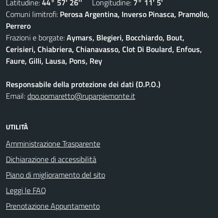
Latitudine:
44° 57' 26''
Longitudine:
7° 11' 5'
Comuni limitrofi:
Perosa Argentina, Inverso Pinasca, Pramollo,
Perrero
Frazioni e borgate:
Aymars, Blegieri, Bocchiardo, Bout,
Cerisieri, Chiabriera, Chianavasso, Clot Di Boulard, Enfous,
Faure, Gilli, Lausa, Pons, Rey
Responsabile della protezione dei dati (D.P.O.)
Email:
dpo.pomaretto@ruparpiemonte.it
UTILITÀ
Amministrazione Trasparente
Dichiarazione di accessibilità
Piano di miglioramento del sito
Leggi le FAQ
Prenotazione Appuntamento