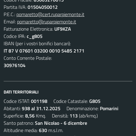
Partita IVA:
01504050012
P.E.C.:
pomaretto@cert.ruparpiemonte.it
Email:
pomaretto@ruparpiemonte.it
Fatturazione Elettronica:
UF9KZA
Codice IPA:
c_g805
IBAN (per i vostri bonifici bancari):
IT 87 V 07601 03200 0010 5485 2171
Conto Corrente Postale:
30976104
DATI TERRITORIALI
Codice ISTAT:
001198
Codice Catastale:
G805
Abitanti:
938 al 31.12.2025
Denominazione:
Pomarini
Superficie:
8,56
Kmq. Densità:
113
(ab/kmq.)
Santo patrono:
San Nicolao - 6 dicembre
Altitudine media:
630
m.s.l.m.