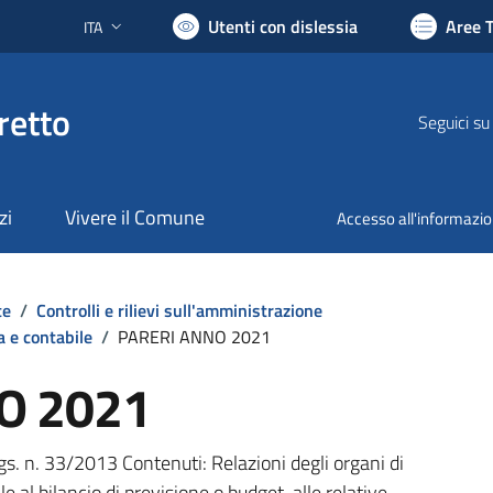
Utenti con dislessia
Aree 
ITA
Lingua attiva:
retto
Seguici su
zi
Vivere il Comune
Accesso all'informazi
te
/
Controlli e rilievi sull'amministrazione
a e contabile
/
PARERI ANNO 2021
O 2021
gs. n. 33/2013 Contenuti: Relazioni degli organi di
 al bilancio di previsione o budget, alle relative