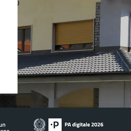
 un
tano