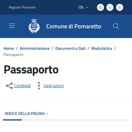
ITA
Regione Piemonte
Lingua attiva:
Comune di Pomaretto
Home
/
Amministrazione
/
Documenti e Dati
/
Modulistica
/
Passaporto
Passaporto
Dettagli del documento
Condividi
Vedi azioni
INDICE DELLA PAGINA