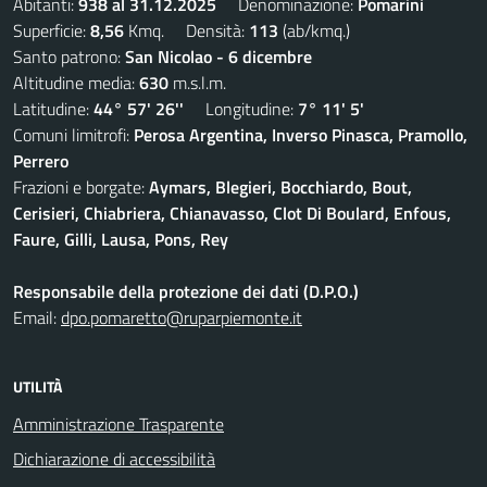
Abitanti:
938 al 31.12.2025
Denominazione:
Pomarini
Superficie:
8,56
Kmq. Densità:
113
(ab/kmq.)
Santo patrono:
San Nicolao - 6 dicembre
Altitudine media:
630
m.s.l.m.
Latitudine:
44° 57' 26''
Longitudine:
7° 11' 5'
Comuni limitrofi:
Perosa Argentina, Inverso Pinasca, Pramollo,
Perrero
Frazioni e borgate:
Aymars, Blegieri, Bocchiardo, Bout,
Cerisieri, Chiabriera, Chianavasso, Clot Di Boulard, Enfous,
Faure, Gilli, Lausa, Pons, Rey
Responsabile della protezione dei dati (D.P.O.)
Email:
dpo.pomaretto@ruparpiemonte.it
UTILITÀ
Amministrazione Trasparente
Dichiarazione di accessibilità