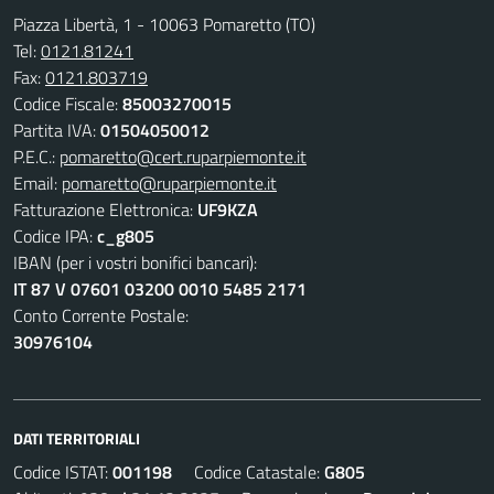
Piazza Libertà, 1 - 10063 Pomaretto (TO)
Tel:
0121.81241
Fax:
0121.803719
Codice Fiscale:
85003270015
Partita IVA:
01504050012
P.E.C.:
pomaretto@cert.ruparpiemonte.it
Email:
pomaretto@ruparpiemonte.it
Fatturazione Elettronica:
UF9KZA
Codice IPA:
c_g805
IBAN (per i vostri bonifici bancari):
IT 87 V 07601 03200 0010 5485 2171
Conto Corrente Postale:
30976104
DATI TERRITORIALI
Codice ISTAT:
001198
Codice Catastale:
G805