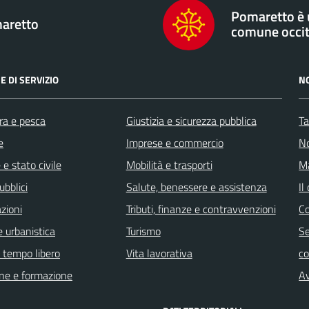
Pomaretto è
aretto
comune occi
E DI SERVIZIO
N
ra e pesca
Giustizia e sicurezza pubblica
Ta
e
Imprese e commercio
No
e stato civile
Mobilità e trasporti
Ma
ubblici
Salute, benessere e assistenza
Il
zioni
Tributi, finanze e contravvenzioni
C
 urbanistica
Turismo
Se
e tempo libero
Vita lavorativa
c
ne e formazione
Av