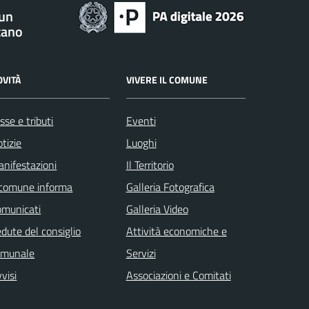
 un
tano
OVITÀ
VIVERE IL COMUNE
sse e tributi
Eventi
tizie
Luoghi
nifestazioni
Il Territorio
 comune informa
Galleria Fotografica
omunicati
Galleria Video
dute del consiglio
Attività economiche e
omunale
Servizi
visi
Associazioni e Comitati