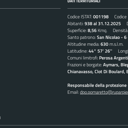
DATI TERRITORIALI
Codice ISTAT:
001198
Codice C
Abitanti:
938 al 31.12.2025
De
Superficie:
8,56
Kmq. Densità
Santo patrono:
San Nicolao - 6
Altitudine media:
630
m.s.l.m.
Latitudine:
44° 57' 26''
Longit
Comuni limitrofi:
Perosa Argenti
Frazioni e borgate:
Aymars, Blegi
Chianavasso, Clot Di Boulard, E
Responsabile della protezione d
Email:
dpo.pomaretto@ruparpie
I