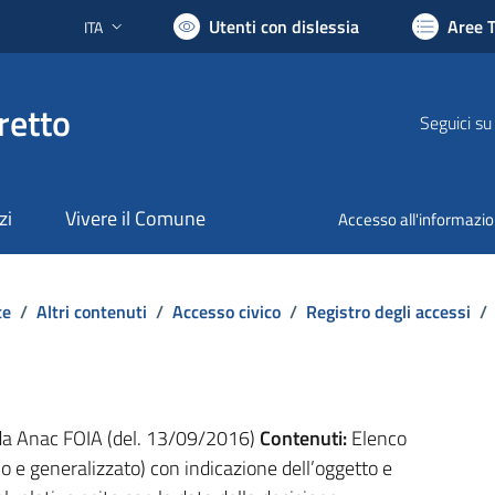
Utenti con dislessia
Aree 
ITA
Lingua attiva:
retto
Seguici su
zi
Vivere il Comune
Accesso all'informazi
te
/
Altri contenuti
/
Accesso civico
/
Registro degli accessi
/
da Anac FOIA (del. 13/09/2016)
Contenuti:
Elenco
ico e generalizzato) con indicazione dell’oggetto e