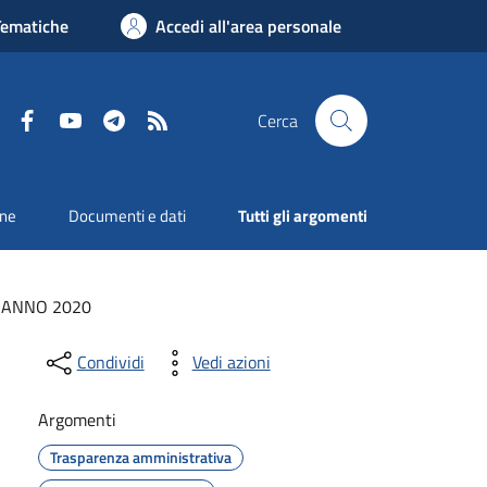
Tematiche
Accedi all'area personale
Facebook
YouTube
Telegram
RSS
Cerca
one
Documenti e dati
Tutti gli argomenti
ANNO 2020
Condividi
Vedi azioni
Argomenti
Trasparenza amministrativa