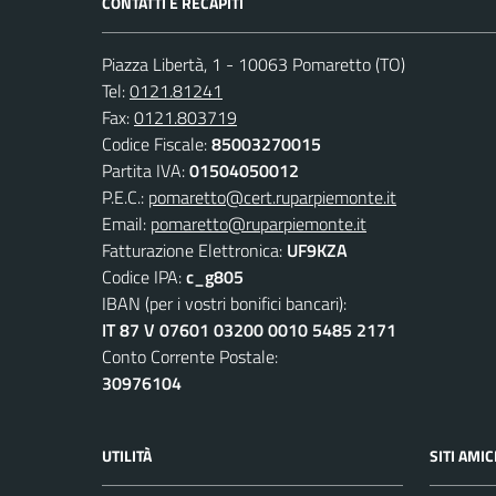
CONTATTI E RECAPITI
Piazza Libertà, 1 - 10063 Pomaretto (TO)
Tel:
0121.81241
Fax:
0121.803719
Codice Fiscale:
85003270015
Partita IVA:
01504050012
P.E.C.:
pomaretto@cert.ruparpiemonte.it
Email:
pomaretto@ruparpiemonte.it
Fatturazione Elettronica:
UF9KZA
Codice IPA:
c_g805
IBAN (per i vostri bonifici bancari):
IT 87 V 07601 03200 0010 5485 2171
Conto Corrente Postale:
30976104
UTILITÀ
SITI AMIC