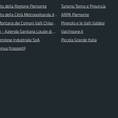
 sito della Regione Piemonte
Turismo Torino e Provincia
 sito della Città Metropolitanda di Torino
ARPA Piemonte
ontana dei Comuni Valli Chisone e Germanasca
Pinerolo e le Valli Valdesi
 - Azienda Sanitaria Locale di Collegno e Pinerolo
Valchisone.it
erolese Industriale SpA
Piccola Grande Italia
iva (trasporti)