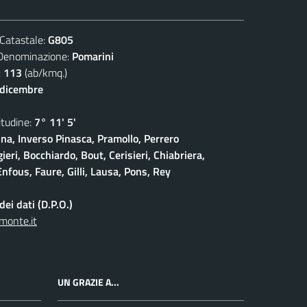
atastale:
G805
nominazione:
Pomarini
:
113
(ab/kmq.)
 dicembre
udine:
7° 11' 5'
na, Inverso Pinasca, Pramollo, Perrero
eri, Bocchiardo, Bout, Cerisieri, Chiabriera,
nfous, Faure, Gilli, Lausa, Pons, Rey
ei dati (D.P.O.)
monte.it
UN GRAZIE A...