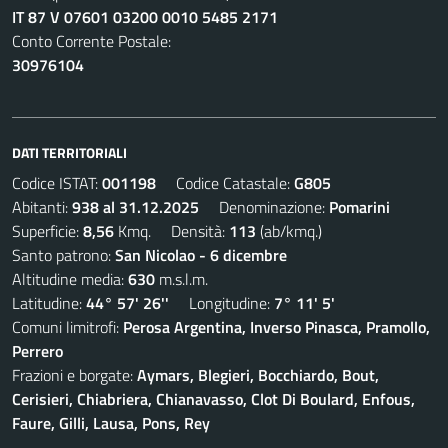
IT 87 V 07601 03200 0010 5485 2171
Conto Corrente Postale:
30976104
DATI TERRITORIALI
Codice ISTAT:
001198
Codice Catastale:
G805
Abitanti:
938 al 31.12.2025
Denominazione:
Pomarini
Superficie:
8,56
Kmq. Densità:
113
(ab/kmq.)
Santo patrono:
San Nicolao - 6 dicembre
Altitudine media:
630
m.s.l.m.
Latitudine:
44° 57' 26''
Longitudine:
7° 11' 5'
Comuni limitrofi:
Perosa Argentina, Inverso Pinasca, Pramollo,
Perrero
Frazioni e borgate:
Aymars, Blegieri, Bocchiardo, Bout,
Cerisieri, Chiabriera, Chianavasso, Clot Di Boulard, Enfous,
Faure, Gilli, Lausa, Pons, Rey