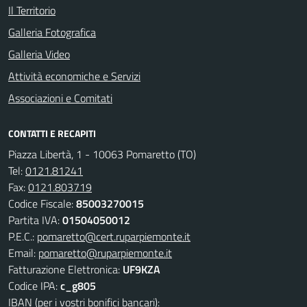
Il Territorio
Galleria Fotografica
Galleria Video
Attività economiche e Servizi
Associazioni e Comitati
CONTATTI E RECAPITI
Piazza Libertà, 1 - 10063 Pomaretto (TO)
Tel:
0121.81241
Fax:
0121.803719
Codice Fiscale:
85003270015
Partita IVA:
01504050012
P.E.C.:
pomaretto@cert.ruparpiemonte.it
Email:
pomaretto@ruparpiemonte.it
Fatturazione Elettronica:
UF9KZA
Codice IPA:
c_g805
IBAN (per i vostri bonifici bancari):